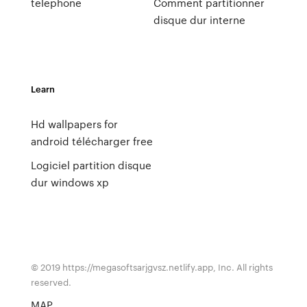
telephone
Comment partitionner
disque dur interne
Learn
Hd wallpapers for
android télécharger free
Logiciel partition disque
dur windows xp
© 2019 https://megasoftsarjgvsz.netlify.app, Inc. All rights
reserved.
MAP